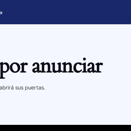
a
por anunciar
brirá sus puertas.